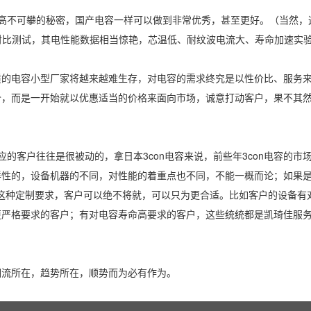
么高不可攀的秘密，国产电容一样可以做到非常优秀，甚至更好。（当然，
温对比测试，其电性能数据相当惊艳，芯温低、耐纹波电流大、寿命加速实
品质的电容小型厂家将越来越难生存，对电容的需求终究是以性价比、服务
，而是一开始就以优惠适当的价格来面向市场，诚意打动客户，果不其然短
的客户往往是很被动的，拿日本3con电容来说，前些年3con电容的市
性的，设备机器的不同，对性能的着重点也不同，不能一概而论；如果是小
足这种定制要求，客户可以绝不将就，可以只为更合适。比如客户的设备
更严格要求的客户；有对电容寿命高要求的客户，这些统统都是凯琦佳服
潮流所在，趋势所在，顺势而为必有作为。