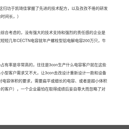
这归功于凯琦佳掌握了先进的技术配方，以及孜孜不倦的研发
验时间长，）
来综合考虑的，没有强大的技术支持和强烈的责任感的企业是
短几年CECTN电容就年产螺栓型铝电解电容200万只，牛
场占有率是非常高的，往往是3con生产什么电容客户就在这些
型客户需求又不大，让3con去改设计重新设计一款和设备
有对电容体积的要求，需要扁平或细长的电容、或者是超小体积
务的客户），一个企业最怕在取得成绩后妄自尊大而忽略了对