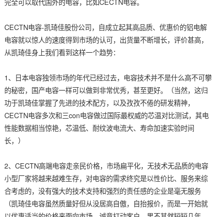
完全可以取代国外的电容，比如CECTN电容。
CECTN电容-凯琦佳股份公司，自成立起其高品质、优惠价的铝电解
电容就以惊人的速度得到市场的认可，出货量不断增长，评价甚高，
从凯琦佳身上我们看到这样一个趋势：
1、日本电容独领市场的年代已经过去，电容技术并不是什么高不可攀
的秘密，国产电容一样可以做到非常优秀，甚至更好。（当然，这归
功于凯琦佳掌握了先进的技术配方，以及孜孜不倦的研发精神，
CECTN电容多次和三con电容做过国际最权威的芯温对比测试，其电
性能数据相当惊艳，芯温低、耐纹波电流大、寿命加速实验时间
长，）
2、CECTN高端电容走亲民价格，市场扁平化，无技术无品质的电容
小型厂家将越来越难生存，对电容的需求终究是以性价比、服务来综
合考虑的，没有强大的技术支持和强烈的责任感的企业是毫无服务
（凯琦佳电容虽然质量好但从没居高自傲，自抬报价，而是一开始就
以优惠适当的价格来面向市场，诚意打动客户，果不其然短短几年