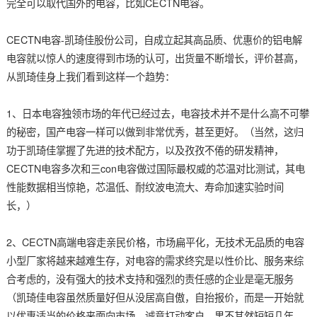
完全可以取代国外的电容，比如CECTN电容。
CECTN电容-凯琦佳股份公司，自成立起其高品质、优惠价的铝电解
电容就以惊人的速度得到市场的认可，出货量不断增长，评价甚高，
从凯琦佳身上我们看到这样一个趋势：
1、日本电容独领市场的年代已经过去，电容技术并不是什么高不可攀
的秘密，国产电容一样可以做到非常优秀，甚至更好。（当然，这归
功于凯琦佳掌握了先进的技术配方，以及孜孜不倦的研发精神，
CECTN电容多次和三con电容做过国际最权威的芯温对比测试，其电
性能数据相当惊艳，芯温低、耐纹波电流大、寿命加速实验时间
长，）
2、CECTN高端电容走亲民价格，市场扁平化，无技术无品质的电容
小型厂家将越来越难生存，对电容的需求终究是以性价比、服务来综
合考虑的，没有强大的技术支持和强烈的责任感的企业是毫无服务
（凯琦佳电容虽然质量好但从没居高自傲，自抬报价，而是一开始就
以优惠适当的价格来面向市场，诚意打动客户，果不其然短短几年